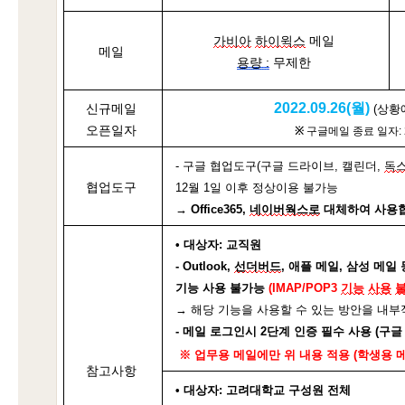
가비아
하이윅스
 메일
메일
용량 :
 무제한
2022.09.26(월) 
신규메일
(상황
오픈일자
※ 
구글메일 종료 일자: 20
- 구글 협업도구(구글 드라이브, 캘린더, 
독
협업도구
12월 1일 이후 정상이용 불가능
→ Office365, 
네이버웍스로
 대체하여 사용합
• 대상자: 
교직원
- Outlook, 
선더버드
, 애플 메일, 삼성 메일 
기능 사용 불가능 
(IMAP/POP3 
기능
사용
→ 해당 기능을 사용할 수 있는 방안을 내
- 메일 로그인시 2단계 인증 필수 사용 (구글 
 ※ 업무용
메일에만 위 내용
적용
 (
학생용
참고사항
• 
대상자
: 
고려대학교
구성원
전체