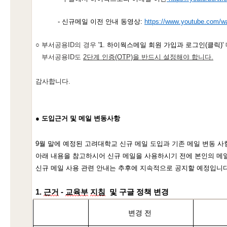
- 
신규메일 이전 안내 동영상
: 
https://www.youtube.com
○ 부서
공용ID의 경우
'
1. 하이웍스메일 회원 가입과 로그인
(클릭)
'
부서공용ID도
2단계 인증(OTP)을 반드시 설정해야 합니다.
감사합니다
.
● 
도입근거 및 메일 변동사항
9월 
말에
예정된
고려대학교
신규
메일
도입과
기존
메일
변동
사
아래
내용을
참고하시어
신규
메일을
사용하시기
전에
본인의
메
신규
메일
사용
관련
안내는
추후에
 지속적으로 공지할 예정입니다
1. 
근거
 - 
교육부
지침
  및 
구글
정책
변경
변경 전