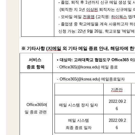
-
 졸업, 퇴직 후 1년까지 신규 메일 생성 및
 (
퇴직한 지 1년 
이상된
 퇴직자는 신규메일 
- 모바일 메일 
전용앱
 (교직원: 
하이웍스
 앱/
- 졸업생 중 학교메일을 계속 사용하고자 
하
신청 가능: 22년 9월 26일, 학교포털 '메
※
 기타사항 (
지메일
 외 기타 메일 종료 안내, 해당자에 한함
서비스 
• 
대상자: 
고려대학교 협업도구 
Office365 
이
종료 항목
- Office365(@korea.edu) 
메일
종료
- 
Office365(@korea.
edu
) 
메일
종
료
일자
기존안
2022.09.2
Office365메
메일 시스템 정지 일자
6
일
 종료 
관련
메일 시스템
2022.09.2
최종 종료 일자
6