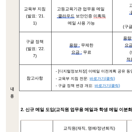
교육부 지침
고등교육기관 업무용 메일 
(발표: ‘21.
:클라우드
 보안인증 
미획득
1)
메일 사용 가능
(구
용량 
구글 정책
용량 :
 무제한
요금
(발표: ‘22.
요금 :
 무료
7)
적
- [디지털정보처장] 
이메일 이전계획 공유 
동영
참고사항
- 교육부 지침 전문: 
바로가기(클릭)
- 구글 정책 변경 개요: 
바로가기(클릭)
내
용
2. 
신규
메일
도입
(
교직원
업무용
메일과
학생
메일
 이분화
교직원(재직, 명예/정년퇴직)