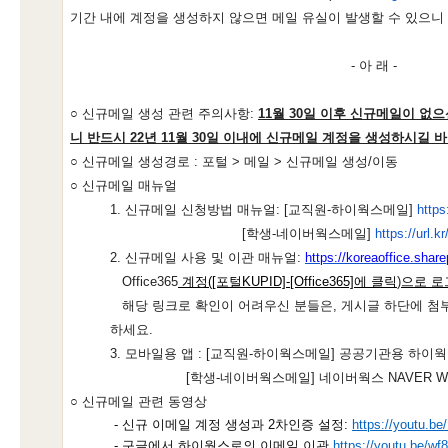
기간 내에 계정을 생성하지 않으면 메일 유실이 발생할 수 있으니
-
아 래
-
○
신규메일 생성 관련 주의사항:
11월 30일 이후 신규메일이 없
니 반드시 22년 11월 30일 이내에 신규메일 계정을 생성하시길 
○
신규메일 생성경로
:
포털
>
메일
>
신규메일 생성
/
이동
○
신규메일 매뉴얼
1.
신규메일 신청방법 매뉴얼
: [
교직원
-
하이웍스메일
]
https
[
학생
-
네이버웍스메일
]
https://url.k
2.
신규메일 사용 및 이관 매뉴얼
:
https://koreaoffice.
share
Office365
계정(
[포털KUPID]-[Office365]에 클릭
)
으로 로
해당 링크로 확인이 어려우신 분들은, 게시글 하단에
첨부
하세요.
3.
모바일용 앱
: [
교직원
-
하이웍스메일
]
공공기관용 하이
[
학생
-
네이버웍스메일
]
네이버웍스
NAVER 
○ 
신규메일 
관련 동영상
- 신규 이메일 계정 생성과 2차인증 설정: 
https://youtu.
- 구글에서 
하이웍스로의
 이메일 이관
https://youtu.be/wf