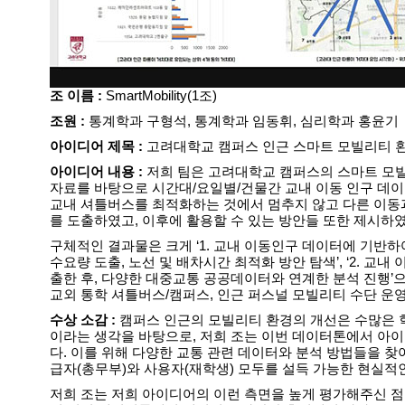
조 이름 :
SmartMobility(1조)
조원 :
통계학과 구형석, 통계학과 임동휘, 심리학과 홍윤기
아이디어 제목 :
고려대학교 캠퍼스 인근 스마트 모빌리티 
아이디어 내용 :
저희 팀은 고려대학교 캠퍼스의 스마트 모빌
자료를 바탕으로 시간대/요일별/건물간 교내 이동 인구 데
교내 셔틀버스를 최적화하는 것에서 멈추지 않고 다른 이
를 도출하였고, 이후에 활용할 수 있는 방안들 또한 제시하
구체적인 결과물은 크게 ‘1. 교내 이동인구 데이터에 기반
수요량 도출, 노선 및 배차시간 최적화 방안 탐색’, ‘2. 교
출한 후, 다양한 대중교통 공공데이터와 연계한 분석 진행’으로
교외 통학 셔틀버스/캠퍼스, 인근 퍼스널 모빌리티 수단 운
수상 소감 :
캠퍼스 인근의 모빌리티 환경의 개선은 수많은 
이라는 생각을 바탕으로, 저희 조는 이번 데이터톤에서 아
다. 이를 위해 다양한 교통 관련 데이터와 분석 방법들을 찾
급자(총무부)와 사용자(재학생) 모두를 설득 가능한 현실적
저희 조는 저희 아이디어의 이런 측면을 높게 평가해주신 점