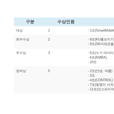
구분
수상인원
대상
1
- 1조(SmartMobili
최우수상
2
- 8조(KU홍보지기
- 9조(SK미래관
우수상
3
- 5조(누가 데이
- 6조(KMBA)
- 10조
장려상
5
- 2조(안녕, 여름)
- 3조
- 4조(CONTROL)
- 7조(빚쟁이 사자
- 11조(인스파이어