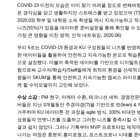
COVID-19 이전의 모습은 이미 찾기 어려울 정도로 변해버렸
은 경각심을 갖고 생활하지만 스트레스를 받고 있었으며 (73
2020.03) 학부 및 대학원 소속 학생들 역시 지속가능하고
니즈(91%)가 있음을 데이터톤 준비설문을 통해 확인할 수 있었다.
가장 큰 영향을 미친 영역; 인적 네트워킹, 2020.06)
우리 6조는 COVID-19 환경과 KU 구성원들의 니즈를 반
한 데이터들을 활용하여 안전하고 지속가능한 온오프 학습환경
으로 설정했다. 더불어 축적된 데이터를 기반으로 디지털트
함으로써 교수자/학습자/Staff들에게 최적의 환경을 선제적
원들이 SKUM을 통해 안전하고 지속가능한 캠퍼스 라이프를
케 할 수익모델까지 고민해 보았다.
수상 소감 :
PM 현구, 마케터 수환, 테크니션 세하. 경영
버들은 지난 3개월동안 주경야경(?)을 기반으로 린(lean)
거주하며 KU 데이터톤 전 과정을 agile 방식, 100% 비
성원들의 언멧니즈를 도출하고 그러한 니즈를 충족시킬 수 
결코 쉽지 않았다. 그러나 기획부터 MVP 프로토타입 제
나가는 여정은 충분히 흥미로웠고, 포스트코로나 시대를 